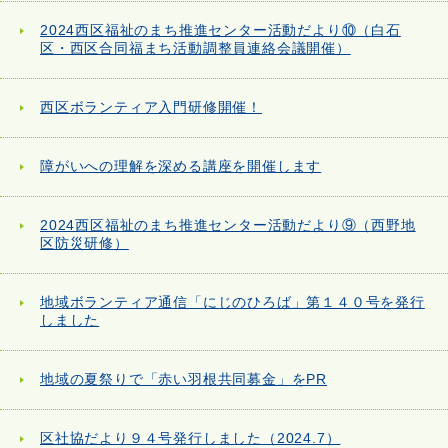
2024西区福祉のまち推進センター活動だより⑩（白石
区・西区合同福まち活動調整員連絡会議開催）
西区ボランティア入門研修開催！
障がいへの理解を深める講座を開催します
2024西区福祉のまち推進センター活動だより⑨（西野地
区防災研修）
地域ボランティア通信「にじのひろば」第１４０号を発行
しました
地域の夏祭りで「赤い羽根共同募金」をPR
区社協だより９４号発行しました（2024.7）