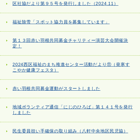
区社協だより第９５号を発行しました（2024.11）
福祉除雪「スポット協力員を募集しています」
第１３回赤い羽根共同募金チャリティー演芸大会開催決
定！
2024西区福祉のまち推進センター活動だより⑪（発寒す
こやか健康フェスタ）
赤い羽根共同募金運動がスタートしました
地域ボランティア通信「にじのひろば」第１４１号を発行
しました
民生委員担い手確保の取り組み（八軒中央地区民児協）