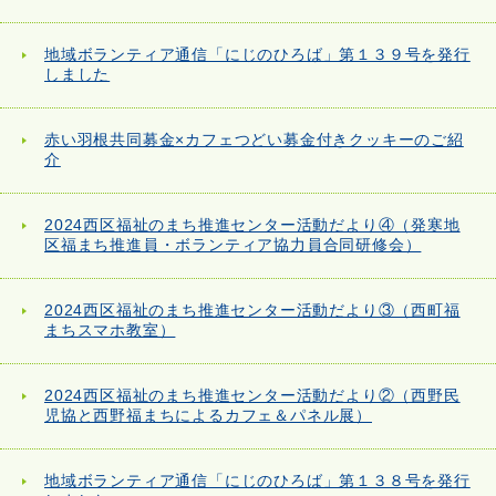
地域ボランティア通信「にじのひろば」第１３９号を発行
しました
赤い羽根共同募金×カフェつどい募金付きクッキーのご紹
介
2024西区福祉のまち推進センター活動だより④（発寒地
区福まち推進員・ボランティア協力員合同研修会）
2024西区福祉のまち推進センター活動だより③（西町福
まちスマホ教室）
2024西区福祉のまち推進センター活動だより②（西野民
児協と西野福まちによるカフェ＆パネル展）
地域ボランティア通信「にじのひろば」第１３８号を発行