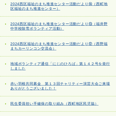
2024西区福祉のまち推進センター活動だより⑭（西町地
区福祉のまち推進センター）
2024西区福祉のまち推進センター活動だより⑬（福井野
中学校除雪ボランティア活動）
2024西区福祉のまち推進センター活動だより⑫（西野福
まちカーリンコン交流会）
地域ボランティア通信「にじのひろば」第１４２号を発行
しました
赤い羽根共同募金 第１３回チャリティー演芸大会ご来場
ありがとうございました！
民生委員担い手確保の取り組み（西町地区民児協）