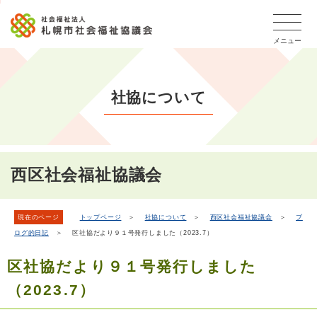
こ
本
こ
文
ッ
か
文
か
こ
タ
ら
メニュー
へ
ら
こ
ー
フ
移
本
ま
メ
ッ
動
文
で
タ
ニ
し
社協について
で
ー
ュ
ま
す。
メ
ー
ニ
す
こ
ュ
こ
ー
ま
西区社会福祉協議会
で
現在のページ
トップページ
＞
社協について
＞
西区社会福祉協議会
＞
ブ
ログ的日記
＞ 区社協だより９１号発行しました（2023.7）
区社協だより９１号発行しました
（2023.7）