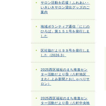
サロン活動を応援！ふれあい・
いきいきサロン貸出グッズのご
案内
地域ボランティア通信「にじの
ひろば」第１５１号を発行しま
した
区社協だより９９号を発行しま
した（2026.3）
2025西区福祉のまち推進セン
ター活動だより⑨（八軒地区
まわしよみ新聞とおしゃべりサ
ロン）
2025西区福祉のまち推進セン
ター活動だより⑧（八軒中央地