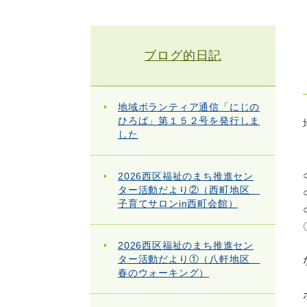
ブログ的日記
地域ボランティア通信「にじの
ひろば」第１５２号を発行しま
した
2026西区福祉のまち推進セン
ター活動だより②（西町地区
子育てサロンin西町会館）
2026西区福祉のまち推進セン
ター活動だより①（八軒地区
春のウォーキング）