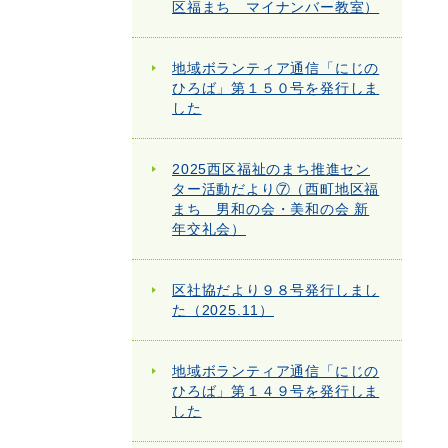
区福まち マイナンバー教室）
地域ボランティア通信「にじの
ひろば」第１５０号を発行しま
した
2025西区福祉のまち推進セン
ター活動だより⑦（西町地区福
まち 男和の会・美和の会 新
年交礼会）
区社協だより９８号発行しまし
た（2025.11）
地域ボランティア通信「にじの
ひろば」第１４９号を発行しま
した