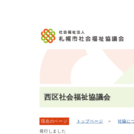
メ
本
こ
こ
文
ッ
か
イ
文
か
こ
タ
ら
ン
へ
ら
こ
ー
フ
メ
移
本
ま
メ
ッ
ニ
動
文
で
ニ
タ
ュ
し
で
ュ
ー
ー
ま
す。
ー
メ
へ
す
こ
ニ
移
こ
ュ
動
ま
ー
し
で
ま
す
西区社会福祉協議会
現在のページ
トップページ
＞
社協に
発行しました