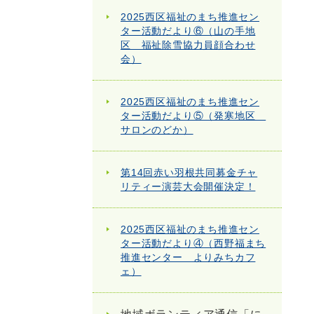
2025西区福祉のまち推進セン
ター活動だより⑥（山の手地
区 福祉除雪協力員顔合わせ
会）
2025西区福祉のまち推進セン
ター活動だより⑤（発寒地区
サロンのどか）
第14回赤い羽根共同募金チャ
リティー演芸大会開催決定！
2025西区福祉のまち推進セン
ター活動だより④（西野福まち
推進センター よりみちカフ
ェ）