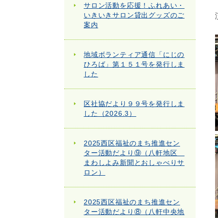
サロン活動を応援！ふれあい・
いきいきサロン貸出グッズのご
案内
地域ボランティア通信「にじの
ひろば」第１５１号を発行しま
した
区社協だより９９号を発行しま
した（2026.3）
2025西区福祉のまち推進セン
ター活動だより⑨（八軒地区
まわしよみ新聞とおしゃべりサ
ロン）
2025西区福祉のまち推進セン
ター活動だより⑧（八軒中央地