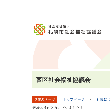
メ
本
こ
こ
文
ッ
か
イ
文
か
こ
タ
ら
ン
へ
ら
こ
ー
フ
メ
移
本
ま
メ
ッ
ニ
動
文
で
ニ
タ
ュ
し
で
ュ
ー
ー
ま
す。
ー
メ
へ
す
こ
ニ
移
こ
ュ
動
ま
ー
し
で
ま
す
西区社会福祉協議会
現在のページ
トップページ
＞
社協に
来場ありがとうございました！