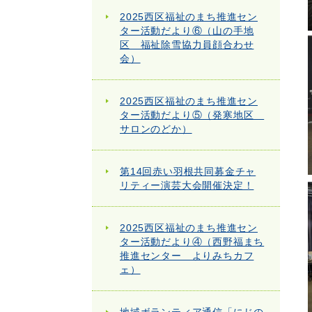
2025西区福祉のまち推進セン
ター活動だより⑥（山の手地
区 福祉除雪協力員顔合わせ
会）
2025西区福祉のまち推進セン
ター活動だより⑤（発寒地区
サロンのどか）
第14回赤い羽根共同募金チャ
リティー演芸大会開催決定！
2025西区福祉のまち推進セン
ター活動だより④（西野福まち
推進センター よりみちカフ
ェ）