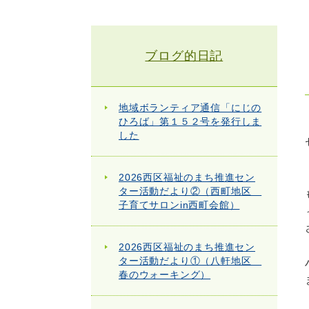
ブログ的日記
地域ボランティア通信「にじの
ひろば」第１５２号を発行しま
した
2026西区福祉のまち推進セン
ター活動だより②（西町地区
子育てサロンin西町会館）
2026西区福祉のまち推進セン
ター活動だより①（八軒地区
春のウォーキング）