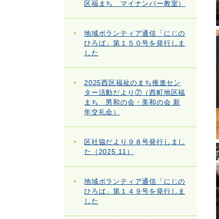
区福まち マイナンバー教室）
地域ボランティア通信「にじの
ひろば」第１５０号を発行しま
した
2025西区福祉のまち推進セン
ター活動だより⑦（西町地区福
まち 男和の会・美和の会 新
年交礼会）
区社協だより９８号発行しまし
た（2025.11）
地域ボランティア通信「にじの
ひろば」第１４９号を発行しま
した