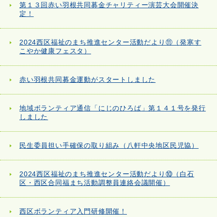
第１３回赤い羽根共同募金チャリティー演芸大会開催決
定！
2024西区福祉のまち推進センター活動だより⑪（発寒す
こやか健康フェスタ）
赤い羽根共同募金運動がスタートしました
地域ボランティア通信「にじのひろば」第１４１号を発行
しました
民生委員担い手確保の取り組み（八軒中央地区民児協）
2024西区福祉のまち推進センター活動だより⑩（白石
区・西区合同福まち活動調整員連絡会議開催）
西区ボランティア入門研修開催！