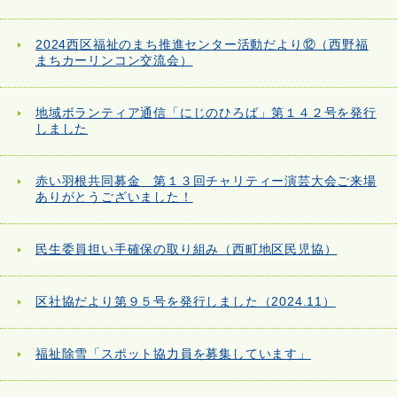
2024西区福祉のまち推進センター活動だより⑫（西野福
まちカーリンコン交流会）
地域ボランティア通信「にじのひろば」第１４２号を発行
しました
赤い羽根共同募金 第１３回チャリティー演芸大会ご来場
ありがとうございました！
民生委員担い手確保の取り組み（西町地区民児協）
区社協だより第９５号を発行しました（2024.11）
福祉除雪「スポット協力員を募集しています」