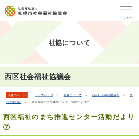
こ
本
こ
文
ッ
か
文
か
こ
タ
ら
メニュー
へ
ら
こ
ー
フ
移
本
ま
メ
ッ
動
文
で
タ
ニ
し
社協について
で
ー
ュ
ま
す。
メ
ー
ニ
す
こ
ュ
こ
ー
ま
西区社会福祉協議会
で
現在のページ
トップページ
＞
社協について
＞
西区社会福祉協議会
＞
ブ
ログ的日記
＞ 西区福祉のまち推進センター活動だより⑦
西区福祉のまち推進センター活動だより
⑦