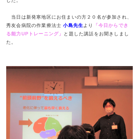
した。
当日は新発寒地区にお住まいの方２０名が参加され、
秀友会病院の作業療法士
小島先生
より
「今日からでき
る能力UPトレーニング」
と題した講話をお聞きしまし
た。