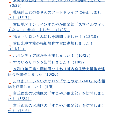
新発寒地区福まち いきいきサロンを訪問しました！
（3/25）
札幌第三友の会さんのフードドライブに参加しまし
た！（3/17）
前田地区オンラインすこやか倶楽部「スマイルフィッ
トネス」に参加しました！（1/25）
福まちサロンとみにしを訪問しました！（12/10）
前田北中学校の福祉教育学習に参加しました！
（11/11）
ボランティア講座を実施しました！（10/28）
すまいるサロンを訪問しました！（10/27）
令和３年度第１回前田ひまわり町内会生活支援推進連
絡会を開催しました（10/20）
ふれあい・いきいきサロン『すこやかGYMU』の広報
紙を作成しました！（9/9）
富丘西宮の沢地区の『すこやか倶楽部』を訪問しまし
た！（8/24）
富丘西宮の沢地区の『すこやか倶楽部』を訪問しまし
た！（7/16）