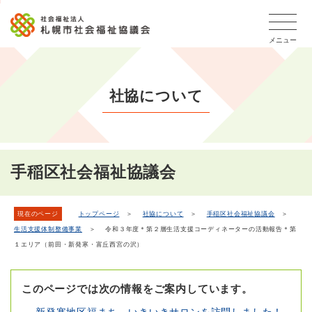
こ
本
こ
文
ッ
か
文
か
こ
タ
ら
メニュー
へ
ら
こ
ー
フ
移
本
ま
メ
ッ
動
文
で
タ
ニ
し
社協について
で
ー
ュ
ま
す。
メ
ー
ニ
す
こ
ュ
こ
ー
ま
手稲区社会福祉協議会
で
現在のページ
トップページ
＞
社協について
＞
手稲区社会福祉協議会
＞
生活支援体制整備事業
＞ 令和３年度＊第２層生活支援コーディネーターの活動報告＊第
１エリア（前田・新発寒・富丘西宮の沢）
このページでは次の情報をご案内しています。