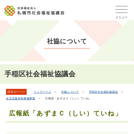
こ
本
こ
文
ッ
か
文
か
こ
タ
ら
メニュー
へ
ら
こ
ー
フ
移
本
ま
メ
ッ
動
文
で
タ
ニ
し
社協について
で
ー
ュ
ま
す。
メ
ー
ニ
す
こ
ュ
こ
ー
ま
手稲区社会福祉協議会
で
現在のページ
トップページ
＞
社協について
＞
手稲区社会福祉協議会
＞
生活支援体制整備事業
＞ 広報紙「あずまＣ（しい）ていね」
広報紙「あずまＣ（しい）ていね」