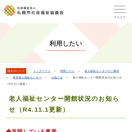
こ
本
こ
文
ッ
か
文
か
こ
タ
ら
メニュー
へ
ら
こ
ー
フ
移
本
ま
メ
ッ
動
文
で
タ
ニ
し
で
ー
ュ
利用したい
ま
す。
メ
ー
ニ
す
こ
ュ
こ
ー
ま
現在のページ
トップページ
＞
利用したい
＞
老人福祉センターのご案内
＞
厚別老人福祉センター
＞
お知らせ
＞ 老人福祉センター開館状況のお知らせ
で
（R4.11.1更新）
老人福祉センター開館状況のお知ら
せ（R4.11.1更新）
◆再開している事業