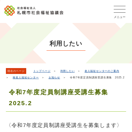
こ
本
こ
文
ッ
か
文
か
こ
タ
ら
メニュー
へ
ら
こ
ー
フ
移
本
ま
メ
ッ
動
文
で
タ
ニ
し
で
ー
ュ
利用したい
ま
す。
メ
ー
ニ
す
こ
ュ
こ
ー
ま
現在のページ
トップページ
＞
利用したい
＞
老人福祉センターのご案内
＞
南老人福祉センター
＞
お知らせ
＞ 令和7年度定員制講座受講生募集 2025.2
で
令和7年度定員制講座受講生募集
2025.2
〈令和7年度定員制講座受講生を募集します〉