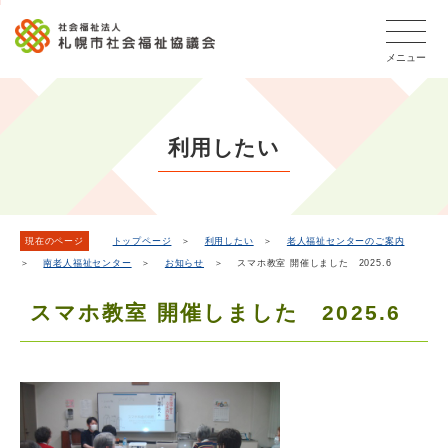
こ
本
こ
文
ッ
か
文
か
こ
タ
ら
メニュー
へ
ら
こ
ー
フ
移
本
ま
メ
ッ
動
文
で
タ
ニ
し
で
ー
ュ
利用したい
ま
す。
メ
ー
ニ
す
こ
ュ
こ
ー
ま
現在のページ
トップページ
＞
利用したい
＞
老人福祉センターのご案内
＞
南老人福祉センター
＞
お知らせ
＞ スマホ教室 開催しました 2025.6
で
スマホ教室 開催しました 2025.6