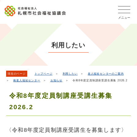
こ
本
こ
文
ッ
か
文
か
こ
タ
ら
メニュー
へ
ら
こ
ー
フ
移
本
ま
メ
ッ
動
文
で
タ
ニ
し
で
ー
ュ
利用したい
ま
す。
メ
ー
ニ
す
こ
ュ
こ
ー
ま
現在のページ
トップページ
＞
利用したい
＞
老人福祉センターのご案内
＞
南老人福祉センター
＞
お知らせ
＞ 令和8年度定員制講座受講生募集 2026.2
で
令和8年度定員制講座受講生募集
2026.2
〈令和8年度定員制講座受講生を募集します〉