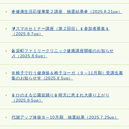
🍇健康生活応援事業２講座 抽選結果🍇（2025.8.21up）
🔰スマホセミナー講座（第２回目）📱参加者募集📱
（2025.8.7up）
🎤栄町ファミリークリニック健康講座開催のお知らせ
🎶（2025.8.6up）
🌸椅子で行う健身操＆椅子ヨーガ（９～11月期）受講生募
集のお知らせ🌸（2025.8.5up）
🏮ひのまる公園盆踊り🏮晴天に恵まれ大盛り上がり
（2025.8.5up）
代謝アップ体操８～10月期 抽選結果（2025.7.25up）