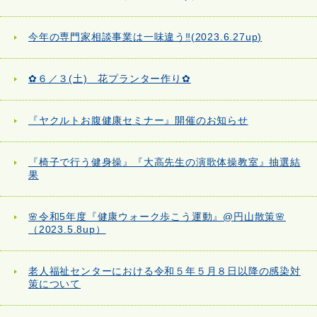
今年の専門家相談事業は一味違う‼(2023.6.27up)
✿６／３(土) 花プランター作り✿
『ヤクルトお腹健康セミナー』開催のお知らせ
『椅子で行う健身操』『大高先生の演歌体操教室』抽選結
果
🌸令和5年度『健康ウォーク歩こう運動』@円山散策🌸
（2023.5.8up）
老人福祉センターにおける令和５年５月８日以降の感染対
策について