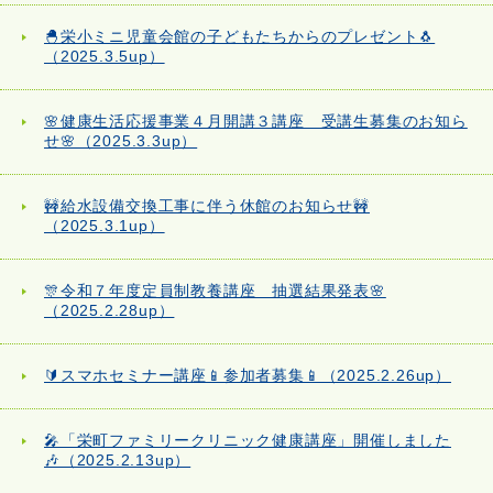
🐣栄小ミニ児童会館の子どもたちからのプレゼント🐧
（2025.3.5up）
🌸健康生活応援事業４月開講３講座 受講生募集のお知ら
せ🌸（2025.3.3up）
🚧給水設備交換工事に伴う休館のお知らせ🚧
（2025.3.1up）
🎊令和７年度定員制教養講座 抽選結果発表🌸
（2025.2.28up）
🔰スマホセミナー講座📱参加者募集📱（2025.2.26up）
🎤「栄町ファミリークリニック健康講座」開催しました
🎶（2025.2.13up）