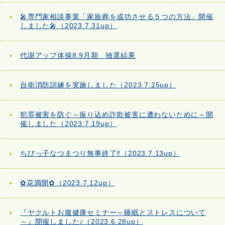
🎤専門家相談事業「家族葬を成功させる５つの方法」開催
しました🎤（2023.7.31up）
代謝アップ体操8.9月期 抽選結果
自衛消防訓練を実施しました（2023.7.25up）
犯罪被害を防ぐ～振り込め詐欺被害に遭わないために～開
催しました（2023.7.19up）
ちびっ子なつまつり無事終了‼（2023.7.13up）
✿花満開✿（2023.7.12up）
『ヤクルトお腹健康セミナー～睡眠とストレスについて
～』開催しました♪（2023.6.28up）