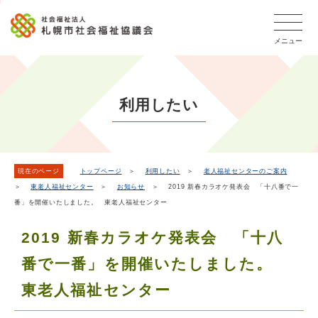
こ
本
こ
文
ッ
か
文
か
こ
タ
ら
メニュー
へ
ら
こ
ー
フ
移
本
ま
メ
ッ
動
文
で
タ
ニ
し
で
ー
ュ
利用したい
ま
す。
メ
ー
ニ
す
こ
ュ
こ
ー
ま
現在のページ
トップページ
＞
利用したい
＞
老人福祉センターのご案内
＞
東老人福祉センター
＞
お知らせ
＞ 2019 新春カラオケ発表会 「十八番で一
で
番」を開催いたしました。 東老人福祉センター
2019 新春カラオケ発表会 「十八
番で一番」を開催いたしました。
東老人福祉センター