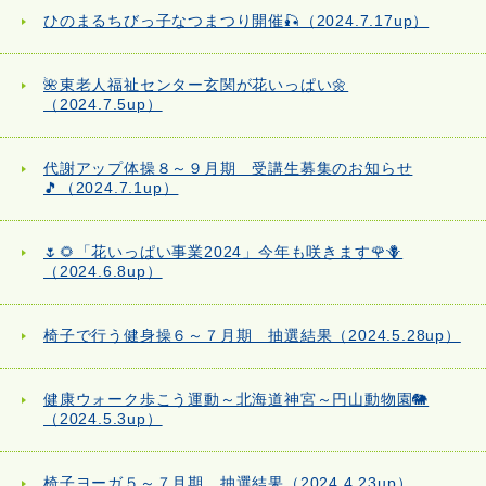
ひのまるちびっ子なつまつり開催🎣（2024.7.17up）
🌺東老人福祉センター玄関が花いっぱい🌼
（2024.7.5up）
代謝アップ体操８～９月期 受講生募集のお知らせ
🎵（2024.7.1up）
🌷🌻「花いっぱい事業2024」今年も咲きます🌹🪻
（2024.6.8up）
椅子で行う健身操６～７月期 抽選結果（2024.5.28up）
健康ウォーク歩こう運動～北海道神宮～円山動物園🐘
（2024.5.3up）
椅子ヨーガ５～７月期 抽選結果（2024.4.23up）