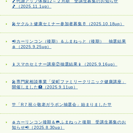
🎵代謝アップ体操12～２月期 受講生募集のお知らせ
🎵（2025.11.1up）
🎤ヤクルト健康セミナー参加者募集🥛（2025.10.18up）
📢カーリンコン（後期）＆ふまねっと（後期） 抽選結果
🥌（2025.9.25up）
📱スマホセミナー講座②抽選結果📱（2025.9.16up）
🎤専門家相談事業「栄町ファミリークリニック健康講座」
開催しました🏥（2025.9.11up）
🎊「R７祝☆敬老ガラポン抽選会」始まりました🎊
🥌カーリンコン後期＆🥅ふまねっと後期 受講生募集のお
知らせ📢（2025.8.30up）