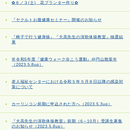
✿６／３(土) 花プランター作り✿
『ヤクルトお腹健康セミナー』開催のお知らせ
『椅子で行う健身操』『大高先生の演歌体操教室』抽選結
果
🌸令和5年度『健康ウォーク歩こう運動』@円山散策🌸
（2023.5.8up）
老人福祉センターにおける令和５年５月８日以降の感染対
策について
カーリンコン前期に申込された方へ（2023.5.3up）
『大高先生の演歌体操教室』前期（6～10月）受講生募集
のお知らせ（2023.5.8up）