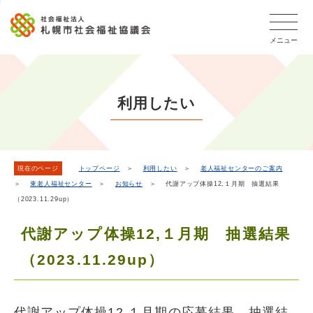
こ
本
こ
文
ッ
か
文
か
こ
タ
ら
メニュー
へ
ら
こ
ー
フ
移
本
ま
メ
ッ
動
文
で
タ
ニ
し
で
ー
ュ
利用したい
ま
す。
メ
ー
ニ
す
こ
ュ
こ
ー
ま
現在のページ
トップページ
＞
利用したい
＞
老人福祉センターのご案内
＞
東老人福祉センター
＞
お知らせ
＞ 代謝アップ体操12,１月期 抽選結果
で
（2023.11.29up）
代謝アップ体操12,１月期 抽選結果
（2023.11.29up）
代謝アップ体操12,１月期の応募結果、抽選結