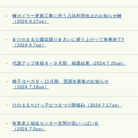
🚧ボイラー更新工事に伴う入浴利用休止のお知らせ🚧
（2024.8.27up）
🏮ひのまる公園盆踊り🏮大いに盛り上がって無事終了‼
（2024.8.7up）
代謝アップ体操８～９月期 抽選結果（2024.7.25up）
椅子ヨーガ９～11月期 受講生募集のお知らせ
（2024.7.18up）
ひのまるちびっ子なつまつり開催🎣（2024.7.17up）
🌺東老人福祉センター玄関が花いっぱい🌼
（2024.7.5up）