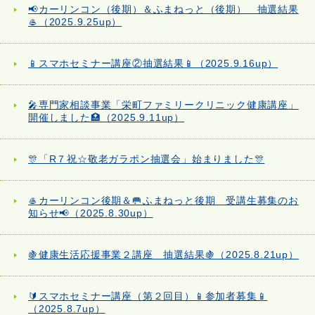
📢カーリンコン（後期）＆ふまねっと（後期） 抽選結果
🥌（2025.9.25up）
📱スマホセミナー講座②抽選結果📱（2025.9.16up）
🎤専門家相談事業「栄町ファミリークリニック健康講座」
開催しました🏥（2025.9.11up）
🎊「R７祝☆敬老ガラポン抽選会」始まりました🎊
🥌カーリンコン後期＆🥅ふまねっと後期 受講生募集のお
知らせ📢（2025.8.30up）
🍇健康生活応援事業２講座 抽選結果🍇（2025.8.21up）
🔰スマホセミナー講座（第２回目）📱参加者募集📱
（2025.8.7up）