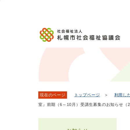
メ
本
こ
こ
文
ッ
か
イ
文
か
こ
タ
ら
ン
へ
ら
こ
ー
フ
メ
移
本
ま
メ
ッ
ニ
動
文
で
ニ
タ
ュ
し
で
ュ
ー
ー
ま
す。
ー
メ
へ
す
こ
ニ
移
こ
ュ
動
ま
ー
し
で
ま
す
現在のページ
トップページ
＞
利用し
室』前期（6～10月）受講生募集のお知らせ（202