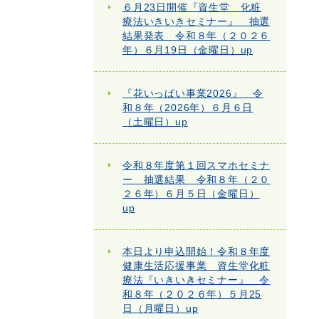
６月23日開催『資生堂 化粧
療法いきいきセミナー』 抽選
結果発表 令和８年（２０２６
年）６月19日（金曜日）up
『花いっぱい事業2026』 令
和８年（2026年）６月６日
（土曜日）up
令和８年度第１回スマホセミナ
ー 抽選結果 令和８年（２０
２６年）６月５日（金曜日）
up
本日より申込開始！令和８年度
健康生活応援事業 資生堂化粧
療法『いきいきセミナー』 令
和８年（２０２６年）５月25
日（月曜日）up