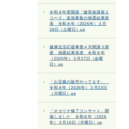
令和８年度開講「健美操講座２
コース」追加募集の抽選結果発
表 令和８年（2026年）３月
28日（土曜日）up
健康生活応援事業４月開講３講
座 抽選結果発表 令和８年
（2026年）３月27日（金曜
日）up
「お豆腐の販売やってます」
令和８年（2026年）３月23日
（月曜日）up
「オカリナ修了コンサート」開
催しました 令和８年（2026
年）３月16日（月曜日）up