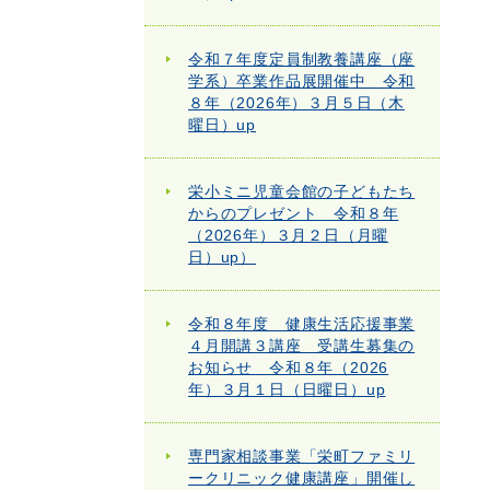
令和７年度定員制教養講座（座
学系）卒業作品展開催中 令和
８年（2026年）３月５日（木
曜日）up
栄小ミニ児童会館の子どもたち
からのプレゼント 令和８年
（2026年）３月２日（月曜
日）up）
令和８年度 健康生活応援事業
４月開講３講座 受講生募集の
お知らせ 令和８年（2026
年）３月１日（日曜日）up
専門家相談事業「栄町ファミリ
ークリニック健康講座」開催し