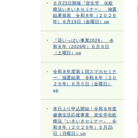
６月23日開催『資生堂 化粧
療法いきいきセミナー』 抽選
結果発表 令和８年（２０２６
年）６月19日（金曜日）up
『花いっぱい事業2026』 令
和８年（2026年）６月６日
（土曜日）up
令和８年度第１回スマホセミナ
ー 抽選結果 令和８年（２０
２６年）６月５日（金曜日）
up
本日より申込開始！令和８年度
健康生活応援事業 資生堂化粧
療法『いきいきセミナー』 令
和８年（２０２６年）５月25
日（月曜日）up