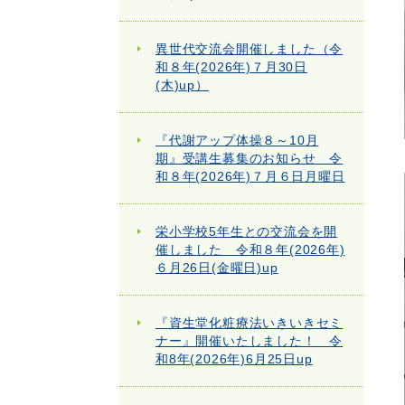
異世代交流会開催しました（令
和８年(2026年)７月30日
(木)up）
『代謝アップ体操８～10月
期』受講生募集のお知らせ 令
和８年(2026年)７月６日月曜日
栄小学校5年生との交流会を開
催しました 令和８年(2026年)
６月26日(金曜日)up
『資生堂化粧療法いきいきセミ
ナー』開催いたしました！ 令
和8年(2026年)6月25日up