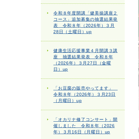
令和８年度開講「健美操講座２
コース」追加募集の抽選結果発
表 令和８年（2026年）３月
28日（土曜日）up
健康生活応援事業４月開講３講
座 抽選結果発表 令和８年
（2026年）３月27日（金曜
日）up
「お豆腐の販売やってます」
令和８年（2026年）３月23日
（月曜日）up
「オカリナ修了コンサート」開
催しました 令和８年（2026
年）３月16日（月曜日）up