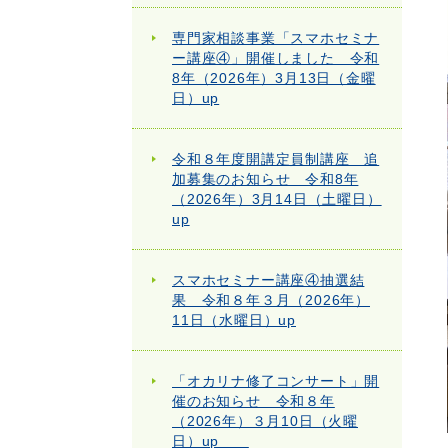
専門家相談事業「スマホセミナ
ー講座④」開催しました 令和
8年（2026年）3月13日（金曜
日）up
令和８年度開講定員制講座 追
加募集のお知らせ 令和8年
（2026年）3月14日（土曜日）
up
スマホセミナー講座④抽選結
果 令和８年３月（2026年）
11日（水曜日）up
「オカリナ修了コンサート」開
催のお知らせ 令和８年
（2026年）３月10日（火曜
日）up