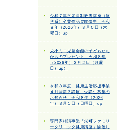
令和７年度定員制教養講座（座
学系）卒業作品展開催中 令和
８年（2026年）３月５日（木
曜日）up
栄小ミニ児童会館の子どもたち
からのプレゼント 令和８年
（2026年）３月２日（月曜
日）up）
令和８年度 健康生活応援事業
４月開講３講座 受講生募集の
お知らせ 令和８年（2026
年）３月１日（日曜日）up
専門家相談事業「栄町ファミリ
ークリニック健康講座」開催し