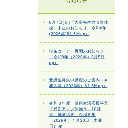
お知らせ
8月7日(金)「大高先生の演歌体
操」中止のお知らせ（令和8年
(2026年)8月6日up）
喫茶コーナー再開のお知らせ
（令和8年（2026年）8月5日
up）
受講生募集中講座のご案内（令
和８年（2026年）8月5日up）
令和８年度 健康生活応援事業
『代謝アップ体操８－10月
期』抽選結果 令和８年
（2026年）7 月30日（木曜
日）up