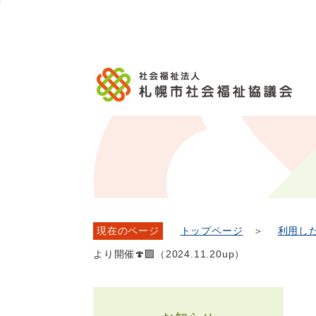
メ
本
こ
こ
文
ッ
か
イ
文
か
こ
タ
ら
ン
へ
ら
こ
ー
フ
メ
移
本
ま
メ
ッ
ニ
動
文
で
ニ
タ
ュ
し
で
ュ
ー
ー
ま
す。
ー
メ
へ
す
こ
ニ
移
こ
ュ
動
ま
ー
し
で
ま
す
現在のページ
トップページ
＞
利用し
より開催🍄‍🟫（2024.11.20up）