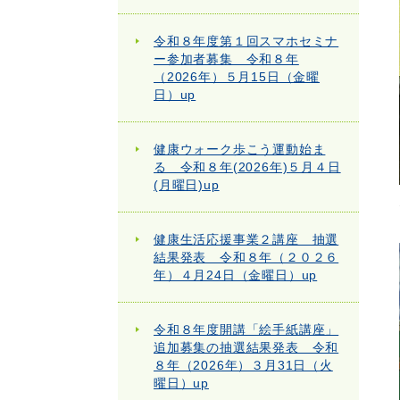
令和８年度第１回スマホセミナ
ー参加者募集 令和８年
（2026年）５月15日（金曜
日）up
健康ウォーク歩こう運動始ま
る 令和８年(2026年)５月４日
(月曜日)up
健康生活応援事業２講座 抽選
結果発表 令和８年（２０２６
年）４月24日（金曜日）up
令和８年度開講「絵手紙講座」
追加募集の抽選結果発表 令和
８年（2026年）３月31日（火
曜日）up