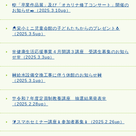
🎼「卒業作品展」及び「オカリナ修了コンサート」開催の
お知らせ✒️（2025.3.10up）
🐣栄小ミニ児童会館の子どもたちからのプレゼント🐧
（2025.3.5up）
🌸健康生活応援事業４月開講３講座 受講生募集のお知ら
せ🌸（2025.3.3up）
🚧給水設備交換工事に伴う休館のお知らせ🚧
（2025.3.1up）
🎊令和７年度定員制教養講座 抽選結果発表🌸
（2025.2.28up）
🔰スマホセミナー講座📱参加者募集📱（2025.2.26up）