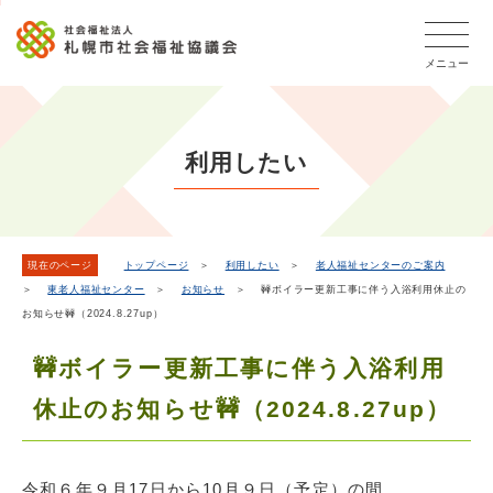
こ
本
こ
文
ッ
か
文
か
こ
タ
ら
メニュー
へ
ら
こ
ー
フ
移
本
ま
メ
ッ
動
文
で
タ
ニ
し
で
ー
ュ
利用したい
ま
す。
メ
ー
ニ
す
こ
ュ
こ
ー
ま
現在のページ
トップページ
＞
利用したい
＞
老人福祉センターのご案内
＞
東老人福祉センター
＞
お知らせ
＞ 🚧ボイラー更新工事に伴う入浴利用休止の
で
お知らせ🚧（2024.8.27up）
🚧ボイラー更新工事に伴う入浴利用
休止のお知らせ🚧（2024.8.27up）
令和６年９月17日から10月９日（予定）の間