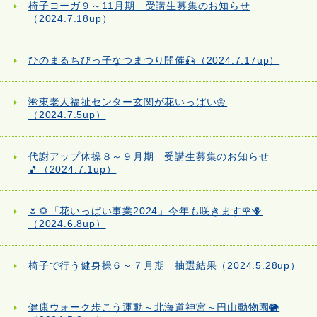
椅子ヨーガ９～11月期 受講生募集のお知らせ
（2024.7.18up）
ひのまるちびっ子なつまつり開催🎣（2024.7.17up）
🌺東老人福祉センター玄関が花いっぱい🌼
（2024.7.5up）
代謝アップ体操８～９月期 受講生募集のお知らせ
🎵（2024.7.1up）
🌷🌻「花いっぱい事業2024」今年も咲きます🌹🪻
（2024.6.8up）
椅子で行う健身操６～７月期 抽選結果（2024.5.28up）
健康ウォーク歩こう運動～北海道神宮～円山動物園🐘