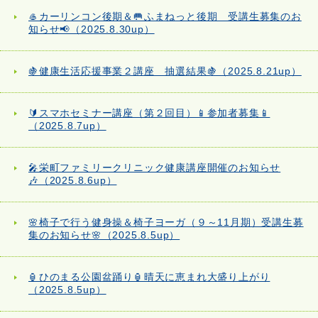
🥌カーリンコン後期＆🥅ふまねっと後期 受講生募集のお
知らせ📢（2025.8.30up）
🍇健康生活応援事業２講座 抽選結果🍇（2025.8.21up）
🔰スマホセミナー講座（第２回目）📱参加者募集📱
（2025.8.7up）
🎤栄町ファミリークリニック健康講座開催のお知らせ
🎶（2025.8.6up）
🌸椅子で行う健身操＆椅子ヨーガ（９～11月期）受講生募
集のお知らせ🌸（2025.8.5up）
🏮ひのまる公園盆踊り🏮晴天に恵まれ大盛り上がり
（2025.8.5up）