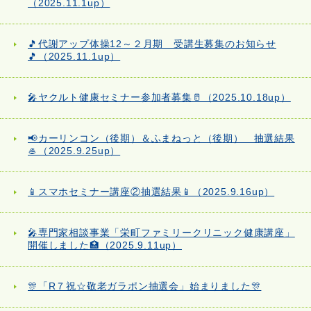
（2025.11.1up）
🎵代謝アップ体操12～２月期 受講生募集のお知らせ
🎵（2025.11.1up）
🎤ヤクルト健康セミナー参加者募集🥛（2025.10.18up）
📢カーリンコン（後期）＆ふまねっと（後期） 抽選結果
🥌（2025.9.25up）
📱スマホセミナー講座②抽選結果📱（2025.9.16up）
🎤専門家相談事業「栄町ファミリークリニック健康講座」
開催しました🏥（2025.9.11up）
🎊「R７祝☆敬老ガラポン抽選会」始まりました🎊