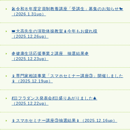
🎤令和８年度定員制教養講座「受講生」募集のお知らせ🐎
（2026.1.31up）
👑大高先生の演歌体操教室🪆今年もお疲れ様
（2025.12.26up）
🍇健康生活応援事業２講座 抽選結果🍇
（2025.12.23up）
📱専門家相談事業「スマホセミナー講座③」開催しました
📱（2025.12.19up）
💃🏻フラダンス発表会💃🏻盛りあがりました🎄
（2025.12.22up）
📱スマホセミナー講座③抽選結果📱（2025.12.16up）