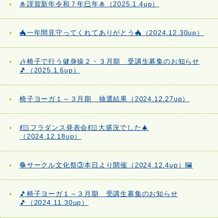
🎍謹賀新年令和７年巳年🎍（2025.1.4up）
🐲一年間見守ってくれてありがとう🐲（2024.12.30up）
🎶椅子で行う健身操２・３月期 受講生募集のお知らせ
🎵（2025.1.6up）
椅子ヨーガ１～３月期 抽選結果（2024.12.27up）
💃🏻フラダンス発表会💃🏻大盛況でした🎄
（2024.12.18up）
🧶サークル文化祭③本日より開催（2024.12.4up）🖼️
🎵椅子ヨーガ１～３月期 受講生募集のお知らせ
🎵（2024.11.30up）