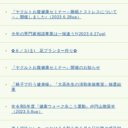
『ヤクルトお腹健康セミナー～睡眠とストレスについて
～』開催しました♪（2023.6.28up）
今年の専門家相談事業は一味違う‼(2023.6.27up)
✿６／３(土) 花プランター作り✿
『ヤクルトお腹健康セミナー』開催のお知らせ
『椅子で行う健身操』『大高先生の演歌体操教室』抽選結
果
🌸令和5年度『健康ウォーク歩こう運動』@円山散策🌸
（2023.5.8up）