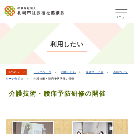
こ
本
こ
文
ッ
か
文
か
こ
タ
ら
メニュー
へ
ら
こ
ー
フ
移
本
ま
メ
ッ
動
文
で
タ
ニ
し
で
ー
ュ
利用したい
ま
す。
メ
ー
ニ
す
こ
ュ
こ
ー
ま
現在のページ
トップページ
＞
利用したい
＞
介護サービス
＞
各区のセン
ターの取組み
＞ 介護技術・腰痛予防研修の開催
で
介護技術・腰痛予防研修の開催