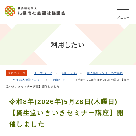
こ
本
こ
文
ッ
か
文
か
こ
タ
ら
メニュー
へ
ら
こ
ー
フ
移
本
ま
メ
ッ
動
文
で
タ
ニ
し
で
ー
ュ
利用したい
ま
す。
メ
ー
ニ
す
こ
ュ
こ
ー
ま
現在のページ
トップページ
＞
利用したい
＞
老人福祉センターのご案内
＞
豊平老人福祉センター
＞
お知らせ
＞ 令和8年(2026年)5月28日(木曜日)【資生
で
堂いきいきセミナー講座】開催しました
令和8年(2026年)5月28日(木曜日)
【資生堂いきいきセミナー講座】開
催しました