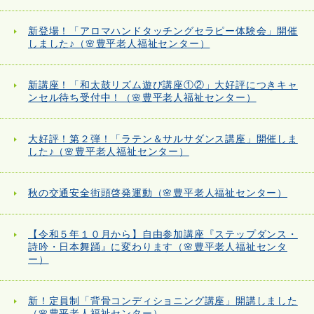
新登場！「アロマハンドタッチングセラピー体験会」開催
しました♪（🌸豊平老人福祉センター）
新講座！「和太鼓リズム遊び講座①②」大好評につきキャ
ンセル待ち受付中！（🌸豊平老人福祉センター）
大好評！第２弾！「ラテン＆サルサダンス講座」開催しま
した♪（🌸豊平老人福祉センター）
秋の交通安全街頭啓発運動（🌸豊平老人福祉センター）
【令和５年１０月から】自由参加講座『ステップダンス・
詩吟・日本舞踊』に変わります（🌸豊平老人福祉センタ
ー）
新！定員制「背骨コンディショニング講座」開講しました
（🌸豊平老人福祉センター）