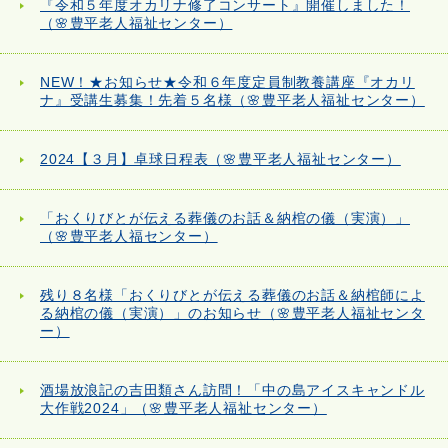
『令和５年度オカリナ修了コンサート』開催しました！
（🌸豊平老人福祉センター）
NEW！★お知らせ★令和６年度定員制教養講座『オカリ
ナ』受講生募集！先着５名様（🌸豊平老人福祉センター）
2024【３月】卓球日程表（🌸豊平老人福祉センター）
「おくりびとが伝える葬儀のお話＆納棺の儀（実演）」
（🌸豊平老人福センター）
残り８名様「おくりびとが伝える葬儀のお話＆納棺師によ
る納棺の儀（実演）」のお知らせ（🌸豊平老人福祉センタ
ー）
酒場放浪記の吉田類さん訪問！「中の島アイスキャンドル
大作戦2024」（🌸豊平老人福祉センター）