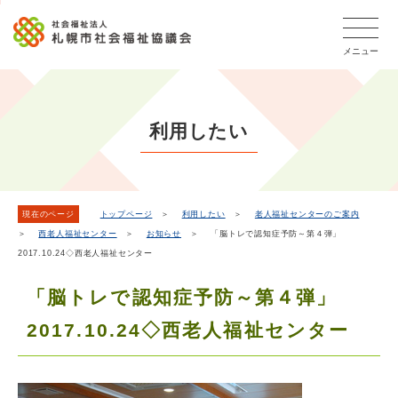
こ
本
こ
文
ッ
か
文
か
こ
タ
ら
メニュー
へ
ら
こ
ー
フ
移
本
ま
メ
ッ
動
文
で
タ
ニ
し
で
ー
ュ
利用したい
ま
す。
メ
ー
ニ
す
こ
ュ
こ
ー
ま
現在のページ
トップページ
＞
利用したい
＞
老人福祉センターのご案内
＞
西老人福祉センター
＞
お知らせ
＞ 「脳トレで認知症予防～第４弾」
で
2017.10.24◇西老人福祉センター
「脳トレで認知症予防～第４弾」
2017.10.24◇西老人福祉センター