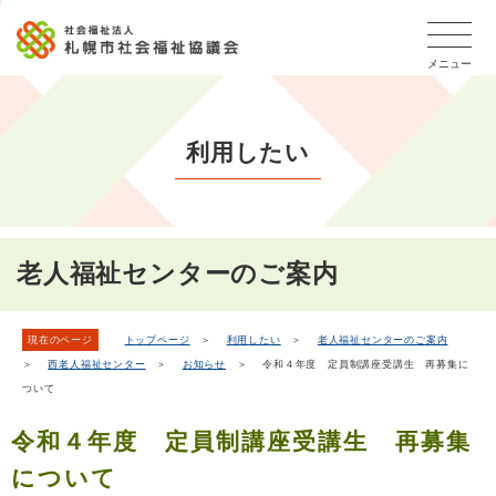
こ
本
こ
文
ッ
か
文
か
こ
タ
ら
メニュー
へ
ら
こ
ー
フ
移
本
ま
メ
ッ
動
文
で
タ
ニ
し
利用したい
で
ー
ュ
ま
す。
メ
ー
ニ
す
こ
ュ
こ
ー
ま
老人福祉センターのご案内
で
現在のページ
トップページ
＞
利用したい
＞
老人福祉センターのご案内
＞
西老人福祉センター
＞
お知らせ
＞ 令和４年度 定員制講座受講生 再募集に
ついて
令和４年度 定員制講座受講生 再募集
について