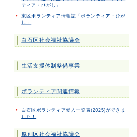
ティア・ひがし」
東区ボランティア情報誌「ボランティア・ひが
し」
白石区社会福祉協議会
生活支援体制整備事業
ボランティア関連情報
白石区ボランティア受入一覧表(2025)ができま
した！
厚別区社会福祉協議会